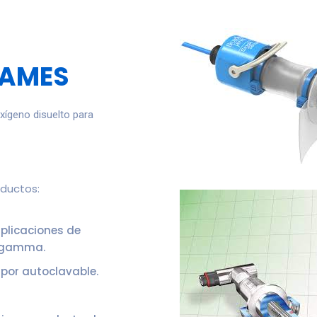
JAMES
oxígeno disuelto para
oductos:
plicaciones de
n gamma.
 por autoclavable.