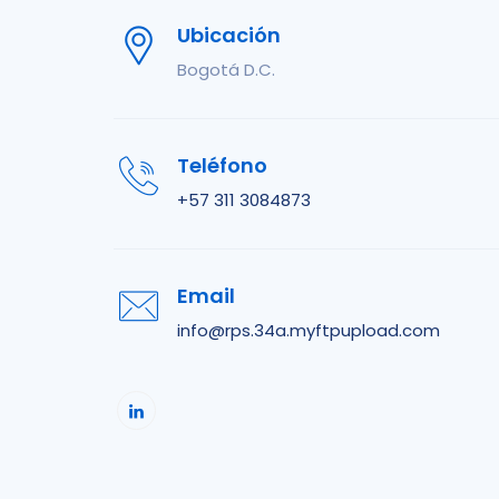
Ubicación
Bogotá D.C.
Teléfono
+57 311 3084873
Email
info@rps.34a.myftpupload.com