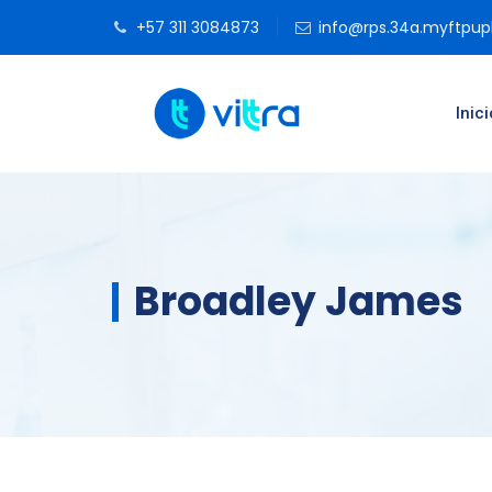
+57 311 3084873
info@rps.34a.myftpu
Inici
Broadley James