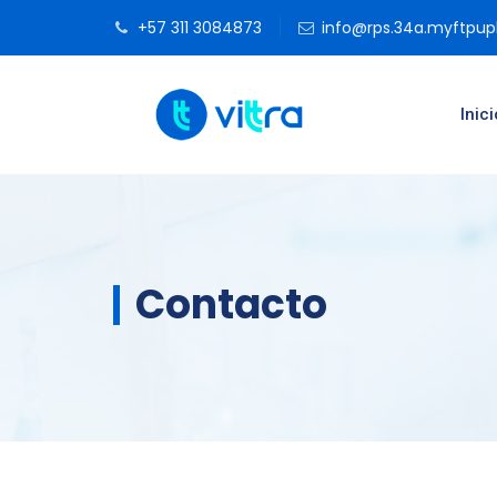
+57 311 3084873
info@rps.34a.myftpu
Inici
Contacto