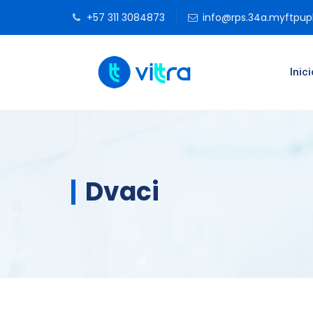
+57 311 3084873
info@rps.34a.myftpu
Inici
Dvaci