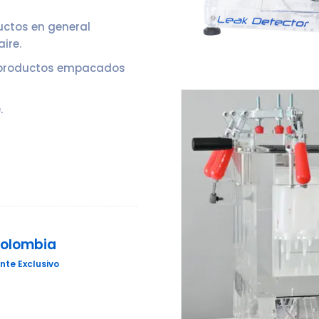
uctos en general
ire.
a productos empacados
.
Colombia
nte Exclusivo