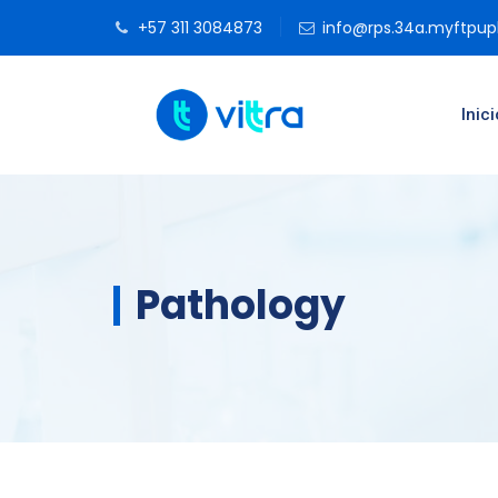
+57 311 3084873
info@rps.34a.myftpu
Inici
Pathology