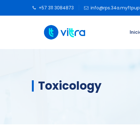
+57 311 3084873
info@rps.34a.myftpu
Inici
Toxicology