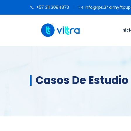
+57 311 3084873
info@rps.34a.myftpu
Inici
Casos De Estudio