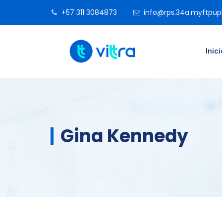
+57 311 3084873
info@rps.34a.myftpu
Inici
Gina Kennedy